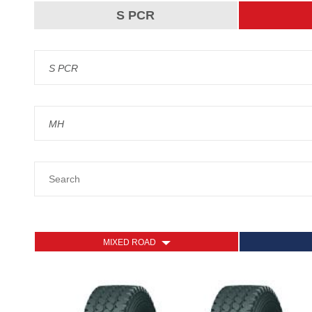
S PCR
S PCR
MH
MIXED ROAD