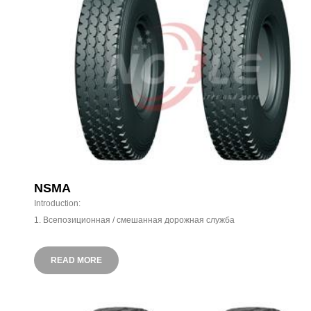
NSMA
Introduction:
1. Всепозиционная / смешанная дорожная служба
2. Лучшая грузоподъемность
3. Дизайн супер бусин
READ MORE
Нанесите 2 нейлоновых куска вокруг области борта, создав прочны
и служащий цели для более тяжелой, чем стандартная нагрузк
определенных территорий.