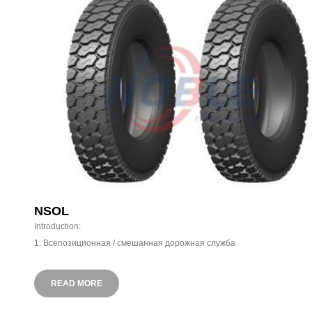
4. Резиновая смесь RSS3
Лучшая стойкость к износу и проколам
NSOL
Introduction:
1. Всепозиционная / смешанная дорожная служба
2. Прочная конструкция корпуса
для лучшего восстановления протектора
READ MORE
3. Состав для защиты от износа и порезов
4.22PR Дизайн для высоких нагрузок