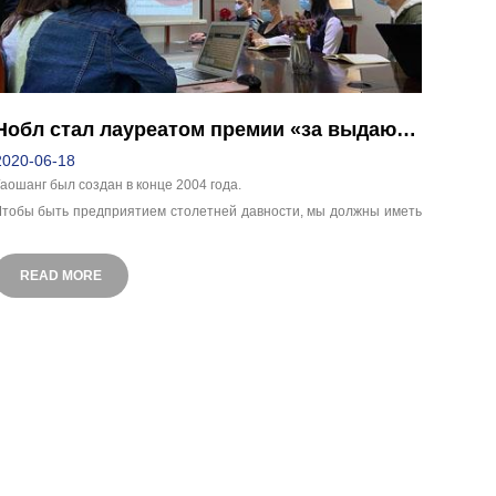
Нобл стал лауреатом премии «за выдающийся вклад в борьбу с вирусом кронавируса 2020»
2020-06-18
аошанг был создан в конце 2004 года.
Чтобы быть предприятием столетней давности, мы должны иметь
ысокие идеалы и многое другое
READ MORE