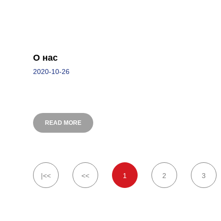
О нас
2020-10-26
READ MORE
|<<
<<
1
2
3